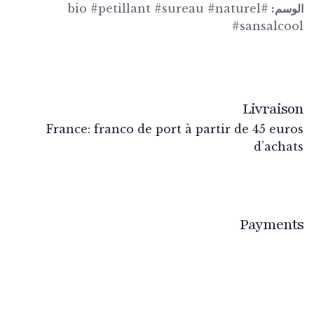
سم:
#bio #petillant #sureau #naturel
#sansalc
Livrai
France: franco de port à partir de 45 eu
d’ach
Paymen