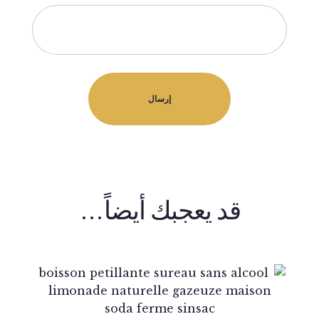
قد يعجبك أيضاً…