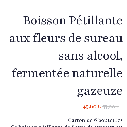
Boisson Pétillan
aux fleurs de sure
sans alcoo
fermentée naturel
gazeuz
45,60
€
57,00
Carton de 6 bouteil