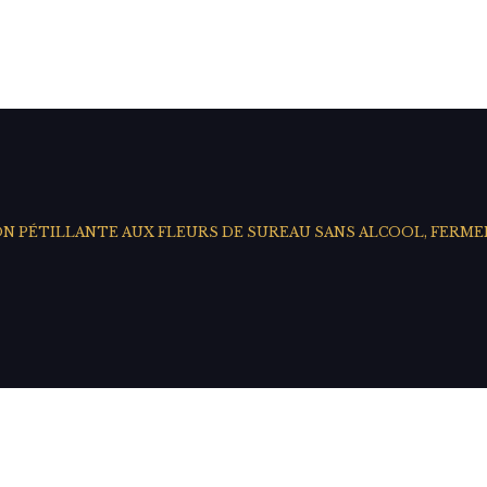
N PÉTILLANTE AUX FLEURS DE SUREAU SANS ALCOOL, FERM