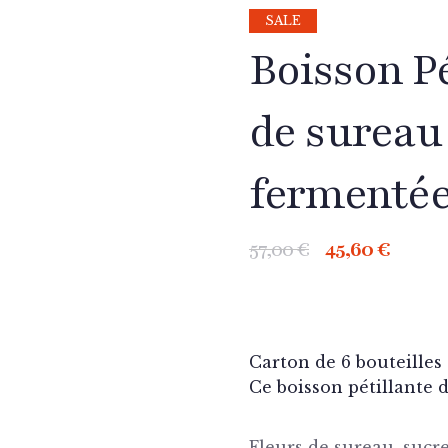
SALE
Boisson Pé
de sureau 
fermentée
57,00
€
45,60
€
Carton de 6 bouteilles
Ce boisson pétillante 
Fleurs de sureau, sucre