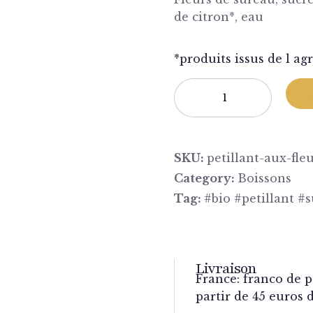
de citron*, eau
*produits issus de l ag
SKU:
petillant-aux-fle
Category:
Boissons
Tag:
#bio #petillant #
Livraison
France: franco de p
partir de 45 euros 