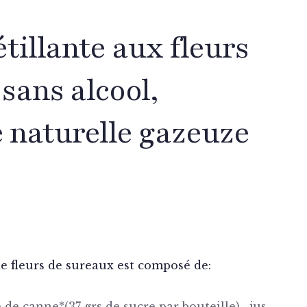
tillante aux fleurs
sans alcool,
 naturelle gazeuze
de fleurs de sureaux est composé de:
 de canne*(37 grs de sucre par bouteille) , jus