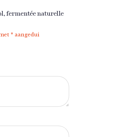
ool, fermentée naturelle
 met
*
aangedui