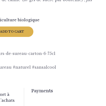
riculture biologique
ADD TO CART
urs-de-sureau-carton-6-75cl
sureau #naturel #sansalcool
Payments
ort à
d’achats