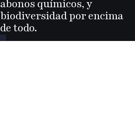
abonos químicos, y
biodiversidad por encima
de todo.
Mantenerse informado
Suscríbase a nuestro boletín mensual y
manténgase al día de todos nuestros eventos y
noticias.
He leído y acepto los términos y condiciones
Temas similares
Todos los derechos reservados - 2024
-
Comprar