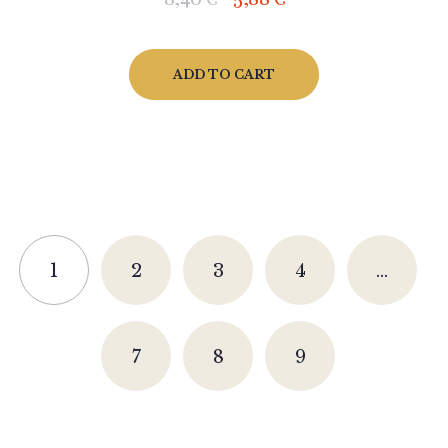
ADD TO CART
1
2
3
4
…
7
8
9